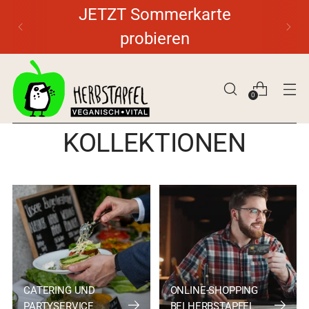
JETZT Sommerkarte
probieren
0
KOLLEKTIONEN
CATERING UND
ONLINE-SHOPPING
PARTYSERVICE
BEI HERBSTAPFEL